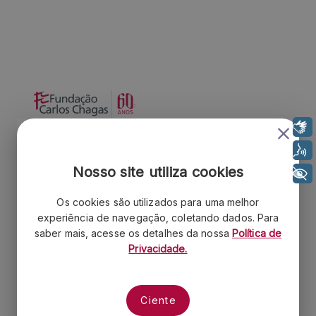
Libras
Institucional
Voz
Quem somos
Nosso site utiliza cookies
+ Acessibilidade
Contrate a FCC
Os cookies são utilizados para uma melhor
Portal do Colaborador
experiência de navegação, coletando dados. Para
Parceiros
saber mais, acesse os detalhes da nossa
Política de
Contato
Privacidade.
Política de Privacidade
Trabalhe Conosco
Ciente