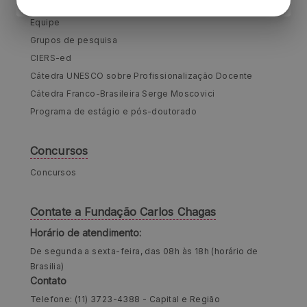
Pesquisa e Educação
Equipe
Grupos de pesquisa
CIERS-ed
Cátedra UNESCO sobre Profissionalização Docente
Cátedra Franco-Brasileira Serge Moscovici
Programa de estágio e pós-doutorado
Concursos
Concursos
Contate a Fundação Carlos Chagas
Horário de atendimento:
De segunda a sexta-feira, das 08h às 18h (horário de
Brasilia)
Contato
Telefone: (11) 3723-4388 - Capital e Região