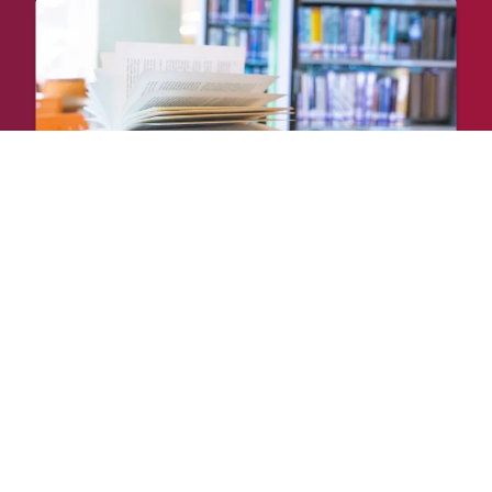
Pesquisa e Educação
Conheça nosso Departamento de Pesquisas
Educacionais, saiba quem são os
integrantes da nossa equipe e os temas que
estão sendo abordados.
Nossas pesquisas