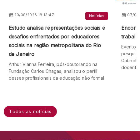
10/08/2026 18:13:47
07/08/
Notícias
Estudo analisa representações sociais e
Encontr
desafios enfrentados por educadores
trabalh
sociais na região metropolitana do Rio
Evento c
de Janeiro
pesquisa
Gabriela
Arthur Vianna Ferreira, pós-doutorando na
docente 
Fundação Carlos Chagas, analisou o perfil
desses profissionais da educação não formal
Todas as notícias