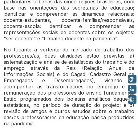
particulares urbanas das cinco regiões brasileiras, com
base nas orientações das secretarias de educação;
identificar e compreender as dinâmicas relacionais:
docente-estudantes, docente-famílias/responsáveis,
docente-escola; identificar e compreender as
representações sociais de docentes sobre os objetos:
“ser docente” e “trabalho docente na pandemia”.
No tocante à vertente do mercado de trabalho dos
professores/as, duas atividades estão previstas: a)
sistematização e análise de estatísticas do trabalho e do
emprego através da Rais (Relação Anual de
Informações Sociais) e do Caged (Cadastro Geral de
Libras
Empregados e Desempregados), visando a
acompanhar as transformações no emprego e na
Voz
remuneração dos professores do ensino fundamental.
Estão programados dois boletins analíticos daquelas
+ Acessibilidade
estatísticas, no período de duração do projeto; e b)
revisão de artigos e outros estudos sobre o trabalho
das/os professoras/es da educação básica produzidos
na pandemia.