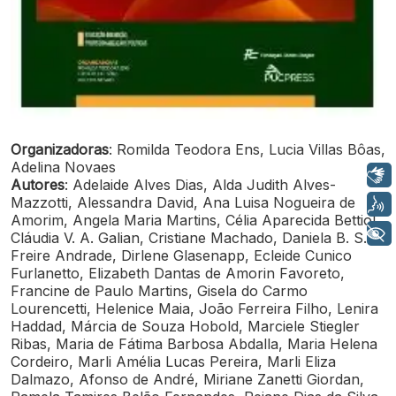
Organizadoras
: Romilda Teodora Ens, Lucia Villas Bôas,
Adelina Novaes
Libras
Autores
: Adelaide Alves Dias, Alda Judith Alves-
Mazzotti, Alessandra David, Ana Luisa Nogueira de
Voz
Amorim, Angela Maria Martins, Célia Aparecida Bettiol,
+ Acessibilidade
Cláudia V. A. Galian, Cristiane Machado, Daniela B. S.
Freire Andrade, Dirlene Glasenapp, Ecleide Cunico
Furlanetto, Elizabeth Dantas de Amorin Favoreto,
Francine de Paulo Martins, Gisela do Carmo
Lourencetti, Helenice Maia, João Ferreira Filho, Lenira
Haddad, Márcia de Souza Hobold, Marciele Stiegler
Ribas, Maria de Fátima Barbosa Abdalla, Maria Helena
Cordeiro, Marli Amélia Lucas Pereira, Marli Eliza
Dalmazo, Afonso de André, Miriane Zanetti Giordan,