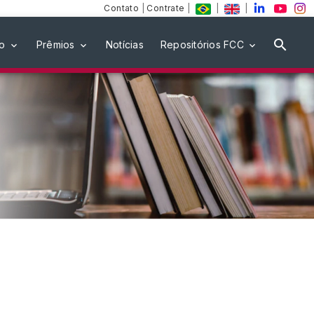
Contato
|
Contrate
|
|
|
ão
Prêmios
Notícias
Repositórios FCC