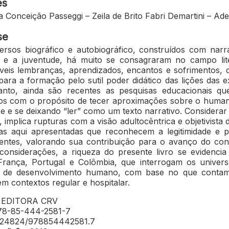
es
a Conceição Passeggi – Zeila de Brito Fabri Demartini – Ade
se
ersos biográfico e autobiográfico, construídos com narr
a e a juventude, há muito se consagraram no campo li
veis lembranças, aprendizados, encantos e sofrimentos, 
para a formação pelo sutil poder didático das lições das e
anto, ainda são recentes as pesquisas educacionais q
os com o propósito de tecer aproximações sobre o human
e e se deixando “ler” como um texto narrativo. Considerar
, implica rupturas com a visão adultocêntrica e objetivista
as aqui apresentadas que reconhecem a legitimidade e pot
entes, valorando sua contribuição para o avanço do con
considerações, a riqueza do presente livro se evidencia
 França, Portugal e Colômbia, que interrogam os univer
is de desenvolvimento humano, com base no que contam
em contextos regular e hospitalar.
EDITORA CRV
78-85-444-2581-7
.24824/978854442581.7