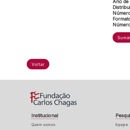
Ano de 
Distribu
Número 
Formato
Número 
Sumá
Voltar
Institucional
Pesqu
Quem somos
Equipe