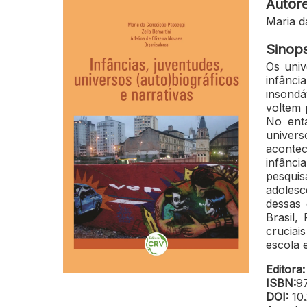
Autor
Maria d
Sinop
Os univ
infânci
insondá
voltem 
No ent
univers
acontec
infância
pesquis
adolesc
dessas 
Brasil,
crucia
escola 
Editora:
ISBN:
9
DOI:
10