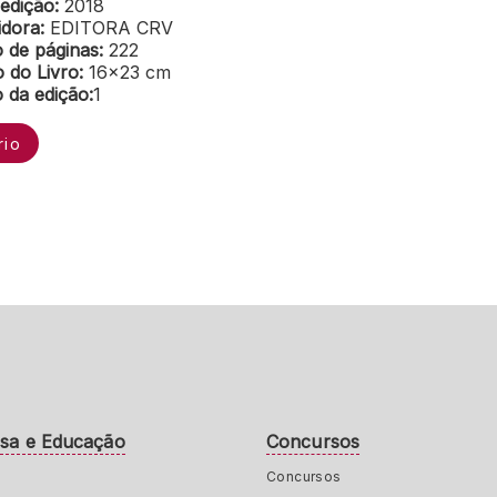
edição:
2018
idora:
EDITORA CRV
de páginas:
222
 do Livro:
16×23 cm
da edição:
1
rio
isa e Educação
Concursos
Concursos