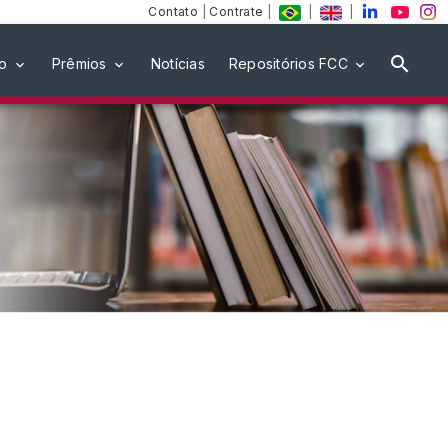
Contato
|
Contrate
|
|
|
ão
Prêmios
Notícias
Repositórios FCC