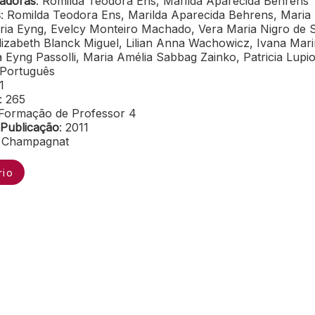
adoras
: Romilda Teodora Ens, Marilda Aparecida Behrens
s
: Romilda Teodora Ens, Marilda Aparecida Behrens, Maria 
ia Eyng, Evelcy Monteiro Machado, Vera Maria Nigro de S
lizabeth Blanck Miguel, Lilian Anna Wachowicz, Ivana Mari
a Eyng Passolli, Maria Amélia Sabbag Zainko, Patricia Lupi
 Português
 1
: 265
: Formação de Professor 4
Publicação
: 2011
: Champagnat
rio