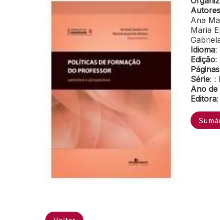
Organiz
Autore
Ana Mar
Maria E
Gabriel
Idioma
:
Edição
:
Páginas
Série
: 
Ano de 
Editora
Sumá