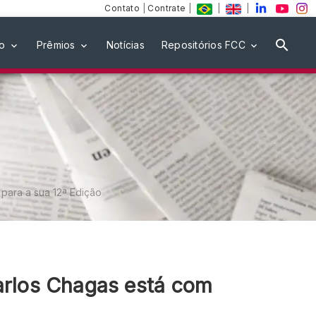
Contato
|
Contrate
|
|
|
ão
Prêmios
Notícias
Repositórios FCC
para a sua 12ª Edição
arlos Chagas está com