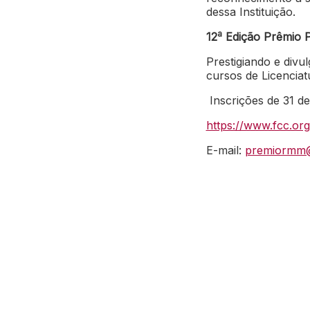
dessa Instituição.
a
12
Edição Prêmio P
Prestigiando e divu
cursos de Licenciat
Inscrições de 31 d
https://www.fcc.or
E-mail:
premiormm@