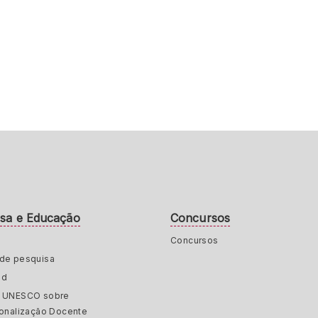
isa e Educação
Concursos
Concursos
de pesquisa
ed
a UNESCO sobre
ionalização Docente