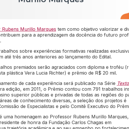
r Rubens Murillo Marques
tem como objetivo valorizar e di
ontribuem para a aprendizagem da docência do futuro pro
a.
abalhos sobre experiências formativas realizadas exclusi
m até três anos anteriores ao lançamento do Edital.
alhos premiados serão agraciados com diploma e troféu (r
sta plástica Vera Lucia Richter) e prêmio de R$ 20 mil.
lhamento de cada experiência será publicado na Série
Texto
ra edição, em 2011, o Prêmio contou com 791 trabalhos ins
nsino superior públicas e privadas de todas as regiões do pa
reas de conhecimento diversas, a seleção dos projetos é
omissão de Especialistas e pelo Comitê Executivo do Prêmi
é uma homenagem ao Professor Rubens Murillo Marques
residente de honra da Fundação Carlos Chagas em
ua trajetória acadêmica e ao seu empenho no fortalecimen