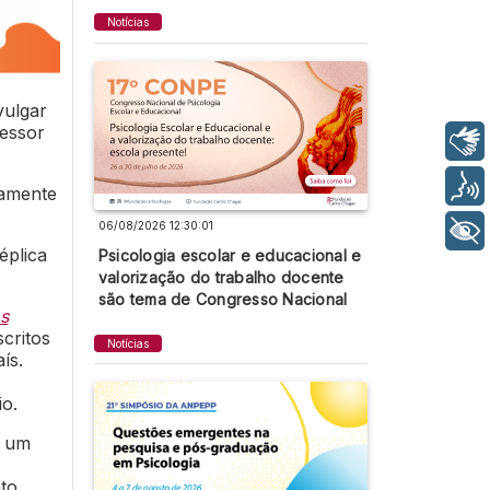
Notícias
vulgar
fessor
Libras
Voz
vamente
06/08/2026 12:30:01
+ Acessibilidade
éplica
Psicologia escolar e educacional e
valorização do trabalho docente
são tema de Congresso Nacional
s
critos
Notícias
ís.
o.
, um
to