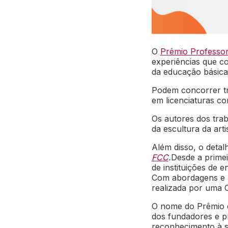
O
Prêmio Professo
experiências que c
da educação básic
Podem concorrer tr
em licenciaturas co
Os autores dos trab
da escultura da arti
Além disso, o deta
FCC
.
Desde a primei
de instituições de e
Com abordagens e á
realizada por uma C
O nome do Prêmio 
dos fundadores e p
reconhecimento à s