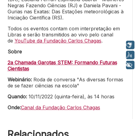
Negras Fazendo Ciências (RJ) e Daniela Pavani -
Gurias nas Exatas: Das Estações meteorológicas à
Iniciação Científica (RS).
Todos os eventos contam com interpretação em
Libras e serão transmitidos ao vivo pelo canal
de
YouTube da Fundação Carlos Chagas
.
Libras
Sobre
Voz
2a Chamada Garotas STEM: Formando Futuras
+ Acessibilidade
Cientistas
Webinário:
Roda de conversa
"
As diversas formas
de se fazer ciências na escola"
Quando:
10/11/2022 (quinta-feira), às 14 horas
Onde:
Canal da Fundação Carlos Chagas
Relacionados