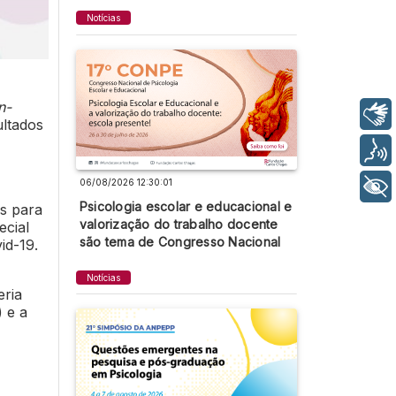
Notícias
n-
Libras
ultados
Voz
06/08/2026 12:30:01
+ Acessibilidade
Psicologia escolar e educacional e
os para
valorização do trabalho docente
ecial
são tema de Congresso Nacional
id-19.
Notícias
eria
 e a