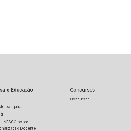
isa e Educação
Concursos
Concursos
de pesquisa
ed
a UNESCO sobre
ionalização Docente