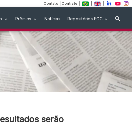
Contato
|
Contrate
|
|
|
ão
Prêmios
Notícias
Repositórios FCC
esultados serão