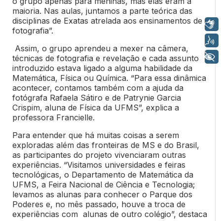
o grupo apenas para meninas, mas elas eram a
maioria. Nas aulas, juntamos a parte teórica das
disciplinas de Exatas atrelada aos ensinamentos de
Libras
fotografia”.
Voz
Assim, o grupo aprendeu a mexer na câmera,
+ Acessibilidade
técnicas de fotografia e revelação e cada assunto
introduzido estava ligado a alguma habilidade da
Matemática, Física ou Química. “Para essa dinâmica
acontecer, contamos também com a ajuda da
fotógrafa Rafaela Sátiro e de Patrynie Garcia
Crispim, aluna de Física da UFMS”, explica a
professora Francielle.
Para entender que há muitas coisas a serem
exploradas além das fronteiras de MS e do Brasil,
as participantes do projeto vivenciaram outras
experiências. “Visitamos universidades e feiras
tecnológicas, o Departamento de Matemática da
UFMS, a Feira Nacional de Ciência e Tecnologia;
levamos as alunas para conhecer o Parque dos
Poderes e, no mês passado, houve a troca de
experiências com alunas de outro colégio”, destaca