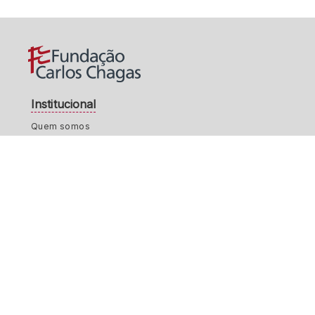
Institucional
Quem somos
Contrate a FCC
Portal do Colaborador
Parceiros
Contato
Política de Privacidade
Trabalhe Conosco
Pesquisa e Educação
Equipe