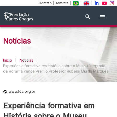
Contato
|
Contrate
|
|
|
Notícias
Início
|
Notícias
|
Experiência formativa em História sobre o Museu Integrado
de Roraima vence Prêmio Professor Rubens Murillo Marques
www.fcc.org.br
Experiência formativa em
História sobre o Museu