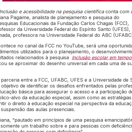
Inclusão e acessibilidade na pesquisa científica
conta com 
iana Pagaime, analista de planejamento e pesquisa do
squisas Educacionais da Fundação Carlos Chagas (FCC),
ofessor da Universidade Federal do Espírito Santo (UFES), 
mada, professora na Universidade Federal do ABC (UFABC
contece no canal da FCC no YouTube, será uma oportunid
imentos utilizados para o planejamento, o desenvolviment
ultados relacionados à pesquisa
Inclusão escolar em tempo
cou se aproximar do desenho universal em cada uma de s
e parceria entre a FCC, UFABC, UFES e a Universidade de 
bjetivo de identificar os desafios enfrentados pelas profe
ducação básica para assegurar o acesso e a participação d
lico-alvo da educação especial, assim como as estratégias
tir o direito à educação especial na perspectiva da educa
a suspensão das aulas presenciais.
ana, “pautado em princípios de uma pesquisa emancipatór
 somente um trabalho sobre e para pessoas com deficiênc
cipação de pessoas com deficiência”.