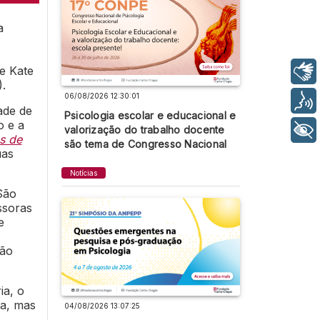
a
e Kate
Libras
).
06/08/2026 12:30:01
Voz
ade de
Psicologia escolar e educacional e
o e a
valorização do trabalho docente
+ Acessibilidade
s de
são tema de Congresso Nacional
uas
Notícias
São
ssoras
e
ção
ia, o
ia, mas
04/08/2026 13:07:25