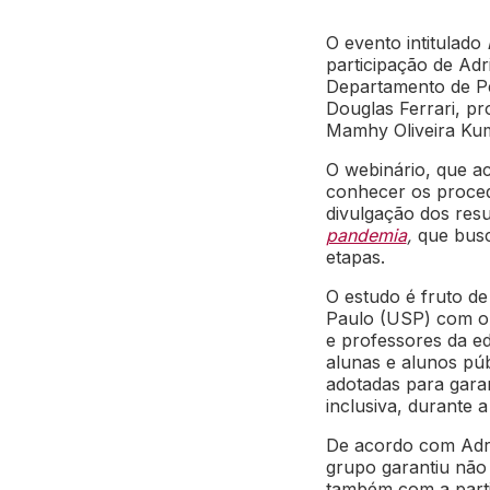
O evento intitulado
participação de Adr
Departamento de Pe
Douglas Ferrari, pr
Mamhy Oliveira Ku
O webinário, que a
conhecer os proced
divulgação dos res
pandemia
,
que bus
etapas.
O estudo é fruto d
Paulo (USP) com o o
e professores da e
alunas e alunos púb
adotadas para garan
inclusiva, durante 
De acordo com Adri
grupo garantiu não
também com a parti