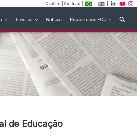
Contato
|
Contrate
|
|
|
ão
Prêmios
Notícias
Repositórios FCC
al de Educação