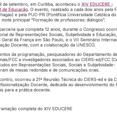
19 de setembro, em Curitiba, aconteceu o
XIV EDUCERE -
l de Educação
. O evento, realizado a cada dois anos pela 
hagas) e pela PUC-PR (Pontifícia Universidade Católica do
 mote principal “Formação de professores: diálogos”.
arceria que completa 12 anos, durante o Congresso ocor
ional de Representações Sociais, Subjetividade e Educação
 Geral da França em São Paulo, e o VII Seminário Internac
lização Docente, com a colaboração da UNESCO.
entos da programação, pesquisadores do Departamento d
nais/FCC e investigadores associados ao CIERS-ed/FCC (C
tudos em Representações Sociais, Sociais e Subjetividade-
aram de mesas redondas e de comunicações orais.
contro, ocorreu a 21ª Reunião Técnica do CIERS-ed e da C
ssionalização Docente, dedicada ao desenvolvimento do 
is para a prática docente.
gramação completa do XIV EDUCERE