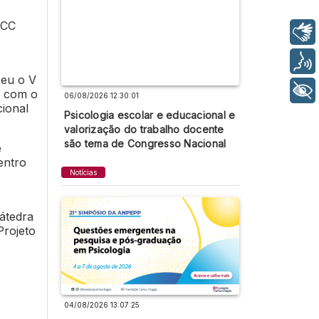
FCC
Libras
Voz
reu o V
+ Acessibilidade
, com o
06/08/2026 12:30:01
ional
Psicologia escolar e educacional e
valorização do trabalho docente
são tema de Congresso Nacional
e
entro
Notícias
átedra
Projeto
04/08/2026 13:07:25