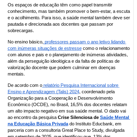
Os espaços de educação têm como papel transmitir 
conhecimento, mas também promover o bem-estar, a escuta 
e o acolhimento. Para isso, a saúde mental também deve ser 
pautada e direcionada aos docentes que passam por 
sobrecargas.
No ensino básico,
 professores passam o ano letivo lidando 
com inúmeras situações de estresse
 como o relacionamento 
com alunos e pais e o planejamento de inúmeras atividades, 
além da perseguição ideológica e da falta de políticas de 
valorização docente que podem culminar em doenças 
mentais.
De acordo com o
 relatório Pesquisa Internacional sobre 
Ensino e Aprendizagem (Talis) 2024
, coordenado pela 
Organização para a Cooperação e Desenvolvimento 
Econômico (OCDE), no Brasil, 16,5% dos docentes relatam 
um alto impacto negativo em sua saúde mental. O dado vai 
ao encontro da pesquisa 
Crise Silenciosa de 
Saúde Mental 
na Educação Básica Privada
 do Instituto Educbank, em 
parceria com a consultoria Great Place to Study, divulgada 
em setembro de 2025, que identificou que, 13% dos 