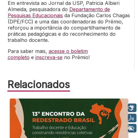
Em entrevista ao Jornal da USP, Patricia Albieri
Almeida, pesquisadora do
Departamento de
Pesquisas Educacionais
da Fundação Carlos Chagas
(DPE/FCC) e uma das coordenadoras do Prêmio,
reforçou a importância do compartilhamento de
práticas pedagógicas e do reconhecimento do
trabalho docente.
Para saber mais,
acesse o boletim
completo
e
inscreva-se
no Prêmio!
Relacionados
Libras
Voz
+ Acessibilidade