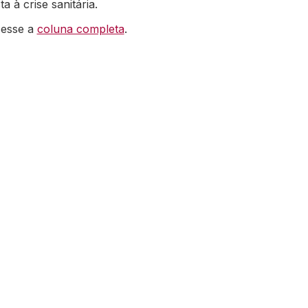
ta à crise sanitária.
cesse a
coluna completa
.