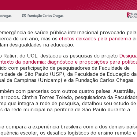
emergência de saúde pública internacional provocado pela
 cerca de um ano, mas os
efeitos deixados pela pandemia
ai
dam desigualdades na educação.
o Ratier, do UOL, destacou as pesquisas do projeto
Desigua
texto da pandemia: diagnóstico e proposições para polític
vido com participação de pesquisadores da Faculdade de
sidade de São Paulo (USP), da Faculdade de Educação da
ual de Campinas (Unicamp) e da Fundação Carlos Chagas.
ambém com parcerias com outros quatro países: Austrália,
Marrocos.
Cinthia Torres Toledo, pesquisadora da Faculdad
p que integra a rede de pesquisa, detalhou seu estudo d
s da rede municipal na periferia de São Paulo durante a
hia compara a experiência brasileira com a dos demais país
equência escolar, os desafios logísticos do ensino remoto e