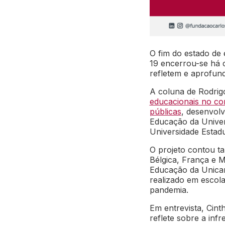
O fim do estado de 
19 encerrou-se há
refletem e aprofun
A coluna de Rodrig
educacionais no con
públicas
, desenvol
Educação da Univer
Universidade Estad
O projeto contou t
Bélgica, França e 
Educação da Unicam
realizado em escola
pandemia.
Em entrevista, Cint
reflete sobre a infr