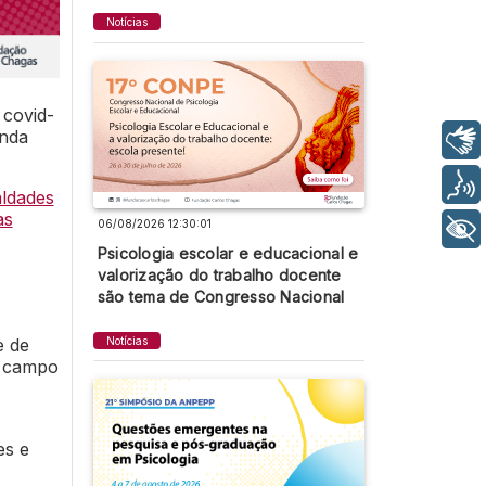
Notícias
 covid-
nda
Libras
Voz
ldades
as
06/08/2026 12:30:01
+ Acessibilidade
Psicologia escolar e educacional e
valorização do trabalho docente
são tema de Congresso Nacional
e de
Notícias
e campo
es e