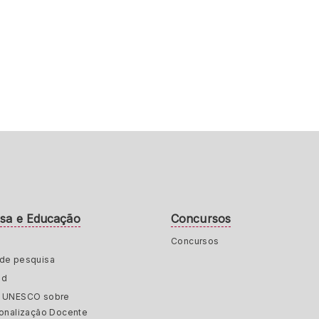
isa e Educação
Concursos
Concursos
de pesquisa
ed
a UNESCO sobre
ionalização Docente