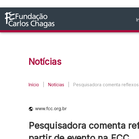
I
Notícias
Início
|
Notícias
|
Pesquisadora comenta reflexos
www.fcc.org.br
Pesquisadora comenta ref
partir de evento na FCC