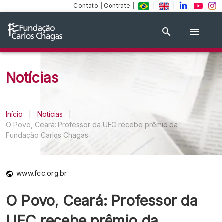
Contato
|
Contrate
|
|
|
Notícias
Início
|
Notícias
|
O Povo, Ceará: Professor da UFC recebe prêmio da
Fundação Carlos Chagas
www.fcc.org.br
O Povo, Ceará: Professor da
UFC recebe prêmio da