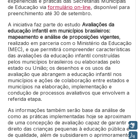
experiências e práticas das Secretarias Municipais
de Educação via
formulário on-line
, disponível para
preenchimento até 30 de setembro.
A iniciativa faz parte do estudo
Avaliações da
educação infantil em municípios brasileiros:
mapeamento e análise de proposições vigentes
,
realizado em parceria com o Ministério da Educação
(MEC), e que permitirá compreender características
das avaliações da educação infantil construídas
pelos municípios brasileiros ou elaboradas pelo
estado ou União; os desenhos e os usos da
avaliação que abrangem a educação infantil nos
municípios e ações de colaboração entre estados e
municípios na elaboração, implementação e
condução de processos avaliativos que envolvem a
referida etapa.
As informações também serão base da análise de
como as práticas implementadas hoje se aproximam
de uma concepção de avaliação capaz de garantir o
Libras
direito das crianças pequenas à educação pública e
de qualidade, além de subsidiarem o aprimoramento
Voz