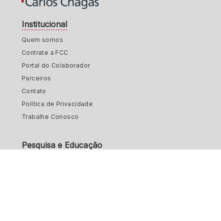
Institucional
Quem somos
Contrate a FCC
Portal do Colaborador
Parceiros
Contato
Política de Privacidade
Trabalhe Conosco
Pesquisa e Educação
Equipe
Grupos de pesquisa
CIERS-ed
Cátedra UNESCO sobre Profissionalização Docente
Cátedra Franco-Brasileira Serge Moscovici