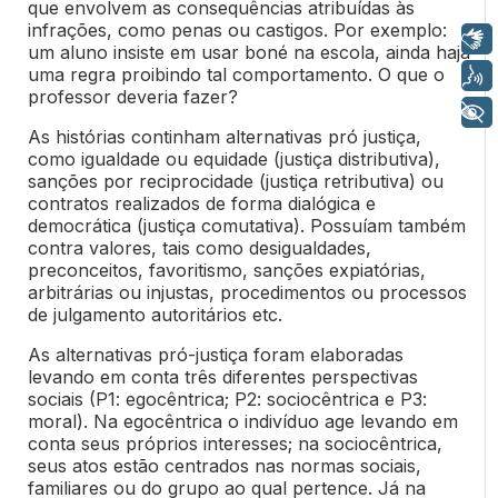
que envolvem as consequências atribuídas às
infrações, como penas ou castigos. Por exemplo:
Libras
um aluno insiste em usar boné na escola, ainda haja
uma regra proibindo tal comportamento. O que o
Voz
professor deveria fazer?
+ Acessibilidade
As histórias continham alternativas pró justiça,
como igualdade ou equidade (justiça distributiva),
sanções por reciprocidade (justiça retributiva) ou
contratos realizados de forma dialógica e
democrática (justiça comutativa). Possuíam também
contra valores, tais como desigualdades,
preconceitos, favoritismo, sanções expiatórias,
arbitrárias ou injustas, procedimentos ou processos
de julgamento autoritários etc.
As alternativas pró-justiça foram elaboradas
levando em conta três diferentes perspectivas
sociais (P1: egocêntrica; P2: sociocêntrica e P3:
moral). Na egocêntrica o indivíduo age levando em
conta seus próprios interesses; na sociocêntrica,
seus atos estão centrados nas normas sociais,
familiares ou do grupo ao qual pertence. Já na