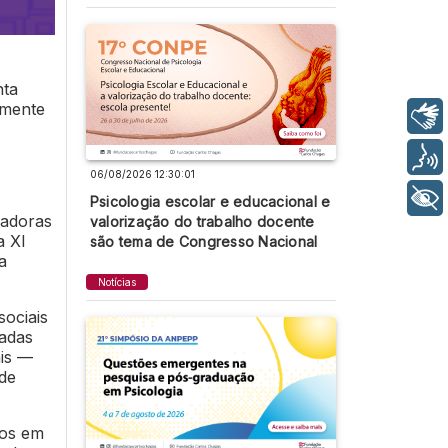
nta
lmente
Libras
Voz
06/08/2026 12:30:01
+ Acessibilidade
Psicologia escolar e educacional e
zadoras
valorização do trabalho docente
a XI
são tema de Congresso Nacional
a
Notícias
ociais
sadas
ais —
úde
dos em