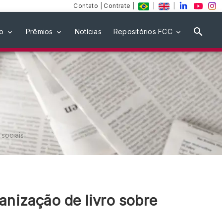
Contato
|
Contrate
|
|
|
ão
Prêmios
Notícias
Repositórios FCC
sociais
anização de livro sobre