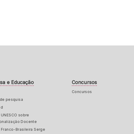
isa e Educação
Concursos
Concursos
de pesquisa
ed
a UNESCO sobre
ionalização Docente
 Franco-Brasileira Serge