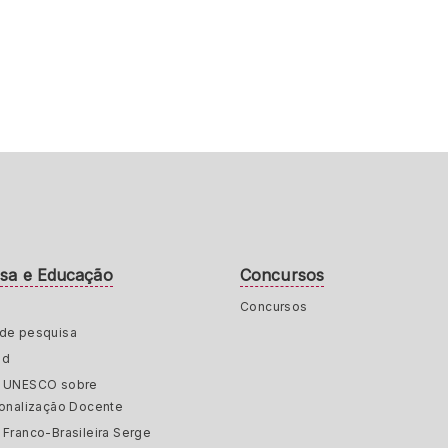
isa e Educação
Concursos
Concursos
de pesquisa
ed
a UNESCO sobre
ionalização Docente
 Franco-Brasileira Serge