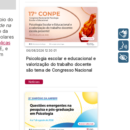
oio do
de na
o da
Libras
colares
licas
Voz
E, e
06/08/2026 12:30:01
om
+ Acessibilidade
Psicologia escolar e educacional e
valorização do trabalho docente
são tema de Congresso Nacional
Notícias