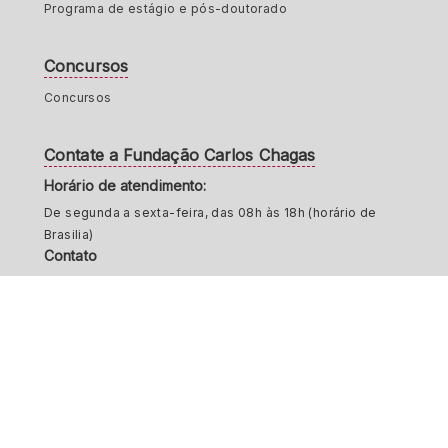
Programa de estágio e pós-doutorado
Concursos
Concursos
Contate a Fundação Carlos Chagas
Horário de atendimento:
De segunda a sexta-feira, das 08h às 18h (horário de
Brasilia)
Contato
Telefone: (11) 3723-4388 - Capital e Região
Metropolitana
Telefone: 0800-819-9100 - Demais Localidades
Entre em contato
Assine o nosso conteúdo
Copyright© 2026 Fundação Carlos Chagas.