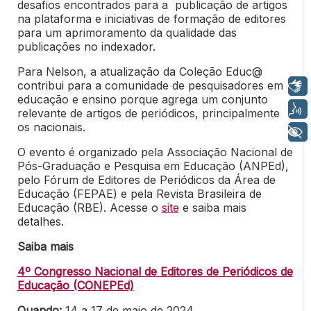
desafios encontrados para a publicação de artigos
na plataforma e iniciativas de formação de editores
para um aprimoramento da qualidade das
publicações no indexador.
Para Nelson, a atualização da Coleção Educ@
contribui para a comunidade de pesquisadores em
Libras
educação e ensino porque agrega um conjunto
Voz
relevante de artigos de periódicos, principalmente
os nacionais.
+ Acessibilidade
O evento é organizado pela Associação Nacional de
Pós-Graduação e Pesquisa em Educação (ANPEd),
pelo Fórum de Editores de Periódicos da Área de
Educação (FEPAE) e pela Revista Brasileira de
Educação (RBE).
Acesse o
site
e saiba mais
detalhes.
Saiba mais
4º Congresso Nacional de Editores de Periódicos de
Educação (CONEPEd)
Quando:
14 a 17 de maio de 2024