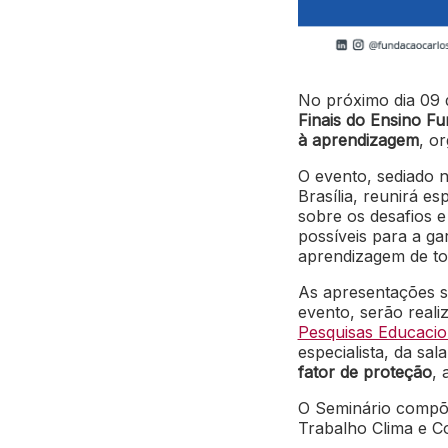
No próximo dia 09 
Finais do Ensino Fun
à aprendizagem
, o
O evento, sediado 
Brasília, reunirá es
sobre os desafios 
possíveis para a gar
aprendizagem de to
As apresentações se
evento, serão reali
Pesquisas Educacio
especialista, da sal
fator de proteção
, 
O Seminário compõe
Trabalho Clima e C