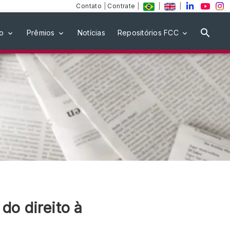
Contato
|
Contrate
|
|
|
ão
Prêmios
Notícias
Repositórios FCC
do direito à