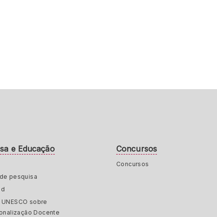
isa e Educação
Concursos
Concursos
de pesquisa
ed
a UNESCO sobre
ionalização Docente