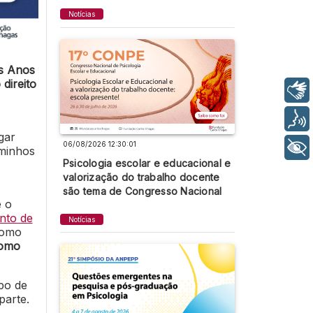
Notícias
s Anos
direito
Libras
Voz
gar
06/08/2026 12:30:01
+ Acessibilidade
aminhos
Psicologia escolar e educacional e
valorização do trabalho docente
são tema de Congresso Nacional
e o
nto de
Notícias
como
como
po de
parte.