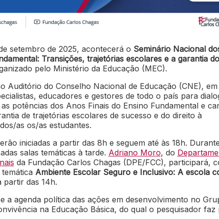
de setembro de 2025, acontecerá o
Seminário Nacional do
damental: Transições, trajetórias escolares e a garantia do 
rganizado pelo Ministério da Educação (MEC).
no Auditório do Conselho Nacional de Educação (CNE), em
pecialistas, educadores e gestores de todo o país para dialo
e as potências dos Anos Finais do Ensino Fundamental e c
antia de trajetórias escolares de sucesso e do direito à
dos/as os/as estudantes.
rão iniciadas a partir das 8h e seguem até às 18h. Durant
zadas salas temáticas à tarde.
Adriano Moro
, do
Departame
nais
da Fundação Carlos Chagas (DPE/FCC), participará, 
a temática
Ambiente Escolar Seguro e Inclusivo: A escola 
a partir das 14h.
 a agenda política das ações em desenvolvimento no Gru
onvivência na Educação Básica, do qual o pesquisador faz 