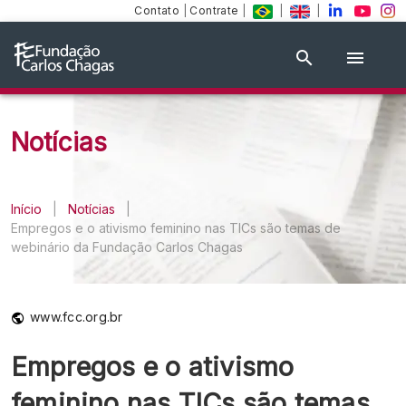
Contato
|
Contrate
|
|
|
Notícias
Início
|
Notícias
|
Empregos e o ativismo feminino nas TICs são temas de
webinário da Fundação Carlos Chagas
www.fcc.org.br
Empregos e o ativismo
feminino nas TICs são temas