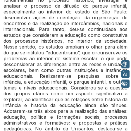
fundamentais no processo histórico; investigar e
analisar o processo de difusão do parque infantil,
especialmente ao interior do estado de São Paulo;
desenvolver ações de orientação, da organização de
encontros e da realização de intercâmbios, nacionais e
internacionais. Para tanto, deu-se continuidade aos
estudos que consideram a educação como constitutiva
dos processos históricos, no interior da sociedade.
Nesse sentido, os estudos ampliam o olhar para além
do que se intitulou “educentrismo”, que circunscreve os
problemas ao interior do sistema escolar, o que pode
desconsiderar as diferenças entre as redes e unidades
Libras
escolares, bem como outras instituições e instâncias
Voz
educacionais. Realizaram-se pesquisas sobre a
infância, a educação infantil, o parque infantil, e outros
+ Acessibilidade
temas e níveis educacionais. Considerou-se a questão
dos grupos etários como um aspecto significativo a
explorar, ao identificar que as relações entre história da
infância e história da educação ainda são tênues.
Adotaram-se três eixos para a realização das análises:
educação, política e formações sociais; processos
administrativos e formativos; e propostas e práticas
pedagógicas. No âmbito da Unisantos, destaca-se a