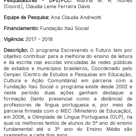
Pesquisadores
–
DPE/FCC:
Marina M. R. Nunes
(Coord.), Claudia Leme Ferreira Davis
Equipe de Pesquisa:
Ana Claudia Andreotti
Financiamento:
Fundação Itaú Social
Vigência:
2017 – 2018
Descrição:
O programa Escrevendo o Futuro tem por
objetivo contribuir para a melhoria do ensino da leitura
e da escrita nas escolas vinculadas às redes públicas
de estados e municípios brasileiros, Coordenado pelo
Cenpec (Centro de Estudos e Pesquisas em Educação,
Cultura e Ação Comunitária) em parceria com a
Fundação Itaú Social o programa existe desde 2002 e
neste período duas ações ganham destaque: a
formação (tanto presencial como a distância) de
professores de língua portuguesa e, por meio de
parceria firmada com o MEC (Ministério de Educação),
em 2008, a Olimpíada de Língua Portuguesa (OLP), na
qual os melhores textos de alunos do 5º ano do ensino
fundamental até o 3º ano do Ensino Médio são
premiados a cada dois anos.