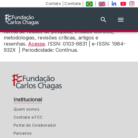
Contato
|
Contrate
|
|
|
Criado em 1990 como desenvolvimento da revista
Educação e Seleção (1980-1989). Publica trabalhos
inéditos direta ou indiretamente relacionados com a
questão da avaliação educacional, apresentados sob a
forma de relatos de pesquisa, ensaios teóricos,
metodologias, revisões críticas, artigos e
resenhas.
Acesse
. ISSN: 0103-6831 | e-ISSN: 1984-
932X | Periodicidade: Contínua.
Institucional
Quem somos
Contrate a FCC
Portal do Colaborador
Parceiros