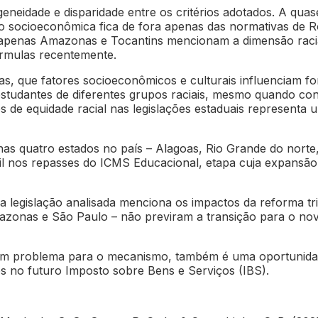
eneidade e disparidade entre os critérios adotados. A quas
ão socioeconômica fica de fora apenas das normativas de
l: apenas Amazonas e Tocantins mencionam a dimensão racia
órmulas recentemente.
das, que fatores socioeconômicos e culturais influenciam
estudantes de diferentes grupos raciais, mesmo quando cont
os de equidade racial nas legislações estaduais representa
 quatro estados no país – Alagoas, Rio Grande do norte,
il nos repasses do ICMS Educacional, etapa cuja expansã
 legislação analisada menciona os impactos da reforma tr
onas e São Paulo – não previram a transição para o nov
m problema para o mecanismo, também é uma oportunidade 
 no futuro Imposto sobre Bens e Serviços (IBS).