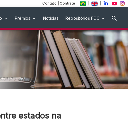
Contato
|
Contrate
|
|
|
ão
Prêmios
Notícias
Repositórios FCC
recurso
entre estados na