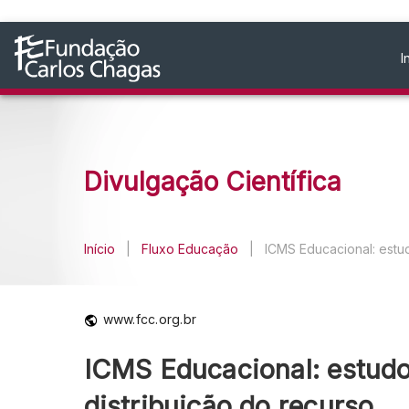
I
Divulgação Científica
Início
|
Fluxo Educação
|
ICMS Educacional: estud
www.fcc.org.br
ICMS Educacional: estudo 
distribuição do recurso