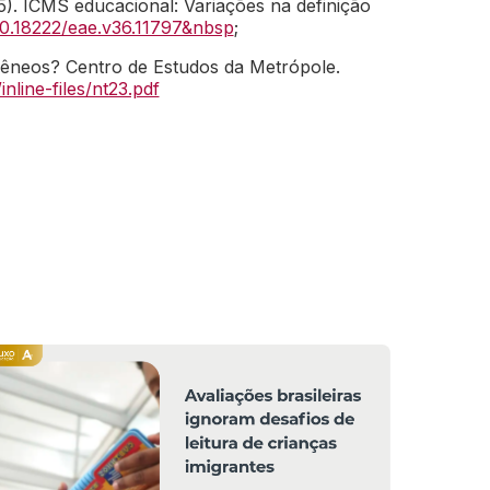
025). ICMS educacional: Variações na definição
/10.18222/eae.v36.11797&nbsp
;
rogêneos? Centro de Estudos da Metrópole.
nline-files/nt23.pdf