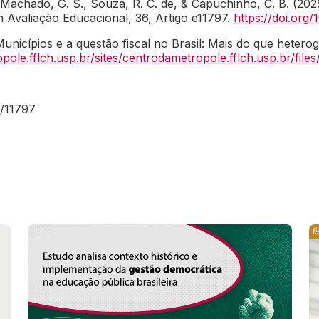
S., Machado, G. S., Souza, R. C. de, & Capuchinho, C. B. (2
 Avaliação Educacional, 36, Artigo e11797.
https://doi.org
Municípios e a questão fiscal no Brasil: Mais do que hete
ole.fflch.usp.br/sites/centrodametropole.fflch.usp.br/files/i
w/11797