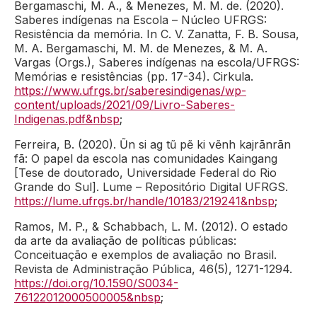
Bergamaschi, M. A., & Menezes, M. M. de. (2020).
Saberes indígenas na Escola – Núcleo UFRGS:
Resistência da memória. In C. V. Zanatta, F. B. Sousa,
M. A. Bergamaschi, M. M. de Menezes, & M. A.
Vargas (Orgs.), Saberes indígenas na escola/UFRGS:
Memórias e resistências (pp. 17-34). Cirkula.
https://www.ufrgs.br/saberesindigenas/wp-
content/uploads/2021/09/Livro-Saberes-
Indigenas.pdf&nbsp
;
Ferreira, B. (2020). Ũn si ag tũ pẽ ki vẽnh kajrãnrãn
fã: O papel da escola nas comunidades Kaingang
[Tese de doutorado, Universidade Federal do Rio
Grande do Sul]. Lume – Repositório Digital UFRGS.
https://lume.ufrgs.br/handle/10183/219241&nbsp
;
Ramos, M. P., & Schabbach, L. M. (2012). O estado
da arte da avaliação de políticas públicas:
Conceituação e exemplos de avaliação no Brasil.
Revista de Administração Pública, 46(5), 1271-1294.
https://doi.org/10.1590/S0034-
76122012000500005&nbsp
;