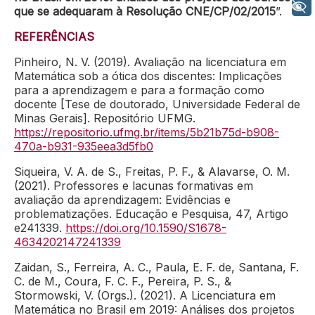
+ Acessibilidade
que se adequaram à Resolução CNE/CP/02/2015
”.
REFERÊNCIAS
Pinheiro, N. V. (2019). Avaliação na licenciatura em
Matemática sob a ótica dos discentes: Implicações
para a aprendizagem e para a formação como
docente [Tese de doutorado, Universidade Federal de
Minas Gerais]. Repositório UFMG.
https://repositorio.ufmg.br/items/5b21b75d-b908-
470a-b931-935eea3d5fb0
Siqueira, V. A. de S., Freitas, P. F., & Alavarse, O. M.
(2021). Professores e lacunas formativas em
avaliação da aprendizagem: Evidências e
problematizações. Educação e Pesquisa, 47, Artigo
e241339.
https://doi.org/10.1590/S1678-
4634202147241339
Zaidan, S., Ferreira, A. C., Paula, E. F. de, Santana, F.
C. de M., Coura, F. C. F., Pereira, P. S., &
Stormowski, V. (Orgs.). (2021). A Licenciatura em
Matemática no Brasil em 2019: Análises dos projetos