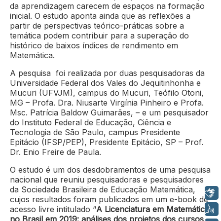
da aprendizagem carecem de espaços na formação
inicial. O estudo aponta ainda que as reflexões a
partir de perspectivas teórico-práticas sobre a
temática podem contribuir para a superação do
histórico de baixos índices de rendimento em
Matemática.
A pesquisa foi realizada por duas pesquisadoras da
Universidade Federal dos Vales do Jequitinhonha e
Mucuri (UFVJM), campus do Mucuri, Teófilo Otoni,
MG – Profa. Dra. Niusarte Virgínia Pinheiro e Profa.
Msc. Patrícia Baldow Guimarães, – e um pesquisador
do Instituto Federal de Educação, Ciência e
Tecnologia de São Paulo, campus Presidente
Epitácio (IFSP/PEP), Presidente Epitácio, SP – Prof.
Dr. Enio Freire de Paula.
O estudo é um dos desdobramentos de uma pesquisa
nacional que reuniu pesquisadoras e pesquisadores
da Sociedade Brasileira de Educação Matemática,
Libras
cujos resultados foram publicados em um e-book de
acesso livre intitulado “
A Licenciatura em Matemática
Voz
no Brasil em 2019: análises dos projetos dos cursos