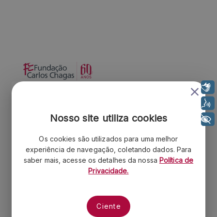
Libras
Institucional
Voz
Quem somos
Nosso site utiliza cookies
+ Acessibilidade
Contrate a FCC
Os cookies são utilizados para uma melhor
Portal do Colaborador
experiência de navegação, coletando dados. Para
Parceiros
saber mais, acesse os detalhes da nossa
Política de
Contato
Privacidade.
Política de Privacidade
Trabalhe Conosco
Ciente