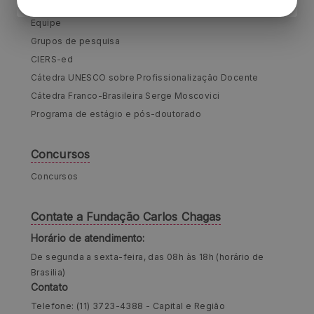
Pesquisa e Educação
Equipe
Grupos de pesquisa
CIERS-ed
Cátedra UNESCO sobre Profissionalização Docente
Cátedra Franco-Brasileira Serge Moscovici
Programa de estágio e pós-doutorado
Concursos
Concursos
Contate a Fundação Carlos Chagas
Horário de atendimento:
De segunda a sexta-feira, das 08h às 18h (horário de
Brasilia)
Contato
Telefone: (11) 3723-4388 - Capital e Região