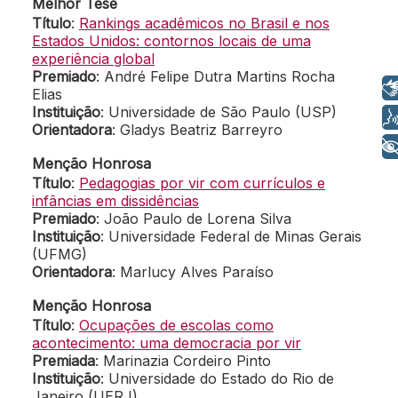
Melhor Tese
Título
:
Rankings acadêmicos no Brasil e nos
Estados Unidos: contornos locais de uma
experiência global
Premiado
: André Felipe Dutra Martins Rocha
Libras
Elias
Instituição
: Universidade de São Paulo (USP)
Voz
Orientadora
: Gladys Beatriz Barreyro
+ Acessibilidade
Menção Honrosa
Título
:
Pedagogias por vir com currículos e
infâncias em dissidências
Premiado
: João Paulo de Lorena Silva
Instituição
: Universidade Federal de Minas Gerais
(UFMG)
Orientadora
: Marlucy Alves Paraíso
Menção Honrosa
Título
:
Ocupações de escolas como
acontecimento: uma democracia por vir
Premiada
: Marinazia Cordeiro Pinto
Instituição
: Universidade do Estado do Rio de
Janeiro (UERJ)