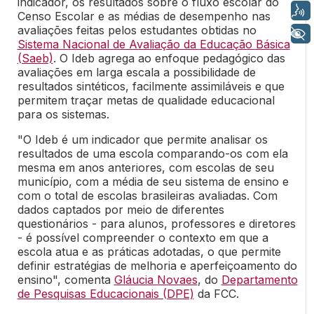
indicador, os resultados sobre o fluxo escolar do
Voz
Censo Escolar e as médias de desempenho nas
avaliações feitas pelos estudantes obtidas no
+ Acessibilidade
Sistema Nacional de Avaliação da Educação Básica
(Saeb)
. O Ideb agrega ao enfoque pedagógico das
avaliações em larga escala a possibilidade de
resultados sintéticos, facilmente assimiláveis e que
permitem traçar metas de qualidade educacional
para os sistemas.
"O Ideb é um indicador que permite analisar os
resultados de uma escola comparando-os com ela
mesma em anos anteriores, com escolas de seu
município, com a média de seu sistema de ensino e
com o total de escolas brasileiras avaliadas. Com
dados captados por meio de diferentes
questionários - para alunos, professores e diretores
- é possível compreender o contexto em que a
escola atua e as práticas adotadas, o que permite
definir estratégias de melhoria e aperfeiçoamento do
ensino", comenta
Gláucia Novaes
, do
Departamento
de Pesquisas Educacionais (DPE)
da FCC.